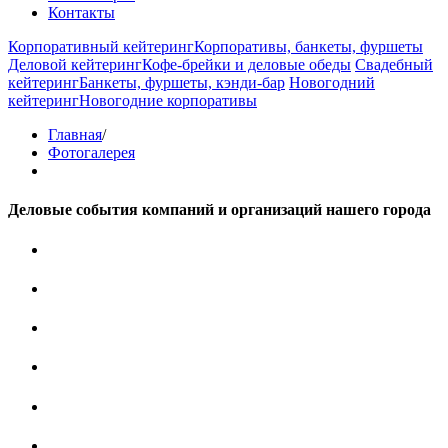
Контакты
Корпоративный кейтеринг
Корпоративы, банкеты, фуршеты
Деловой кейтеринг
Кофе-брейки и деловые обеды
Свадебный
кейтеринг
Банкеты, фуршеты, кэнди-бар
Новогодний
кейтеринг
Новогодние корпоративы
Главная
/
Фотогалерея
Деловые события компаний и организаций нашего города