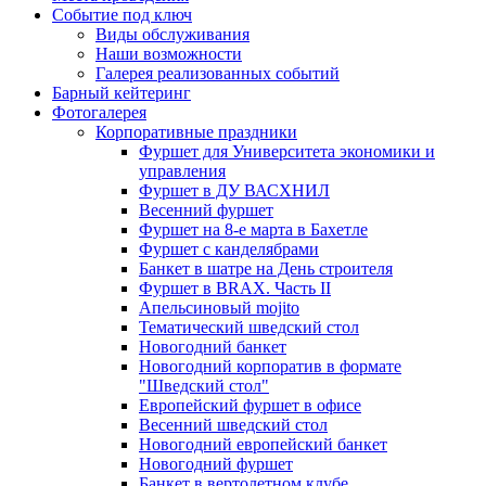
Событие под ключ
Виды обслуживания
Наши возможности
Галерея реализованных событий
Барный кейтеринг
Фотогалерея
Корпоративные праздники
Фуршет для Университета экономики и
управления
Фуршет в ДУ ВАСХНИЛ
Весенний фуршет
Фуршет на 8-е марта в Бахетле
Фуршет с канделябрами
Банкет в шатре на День строителя
Фуршет в BRAX. Часть II
Апельсиновый mojito
Тематический шведский стол
Новогодний банкет
Новогодний корпоратив в формате
"Шведский стол"
Европейский фуршет в офисе
Весенний шведский стол
Новогодний европейский банкет
Новогодний фуршет
Банкет в вертолетном клубе