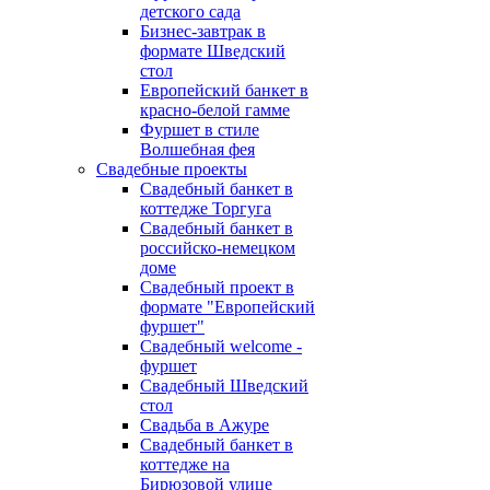
детского сада
Бизнес-завтрак в
формате Шведский
стол
Европейский банкет в
красно-белой гамме
Фуршет в стиле
Волшебная фея
Свадебные проекты
Свадебный банкет в
коттедже Торгуга
Свадебный банкет в
российско-немецком
доме
Свадебный проект в
формате "Европейский
фуршет"
Свадебный welcome -
фуршет
Свадебный Шведский
стол
Свадьба в Ажуре
Свадебный банкет в
коттедже на
Бирюзовой улице