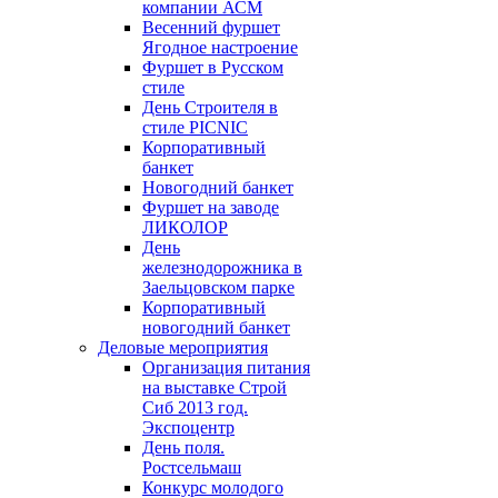
компании АСМ
Весенний фуршет
Ягодное настроение
Фуршет в Русском
стиле
День Строителя в
стиле PICNIC
Корпоративный
банкет
Новогодний банкет
Фуршет на заводе
ЛИКОЛОР
День
железнодорожника в
Заельцовском парке
Корпоративный
новогодний банкет
Деловые мероприятия
Организация питания
на выставке Строй
Сиб 2013 год.
Экспоцентр
День поля.
Ростсельмаш
Конкурс молодого