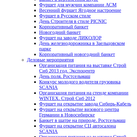
Фуршет для мужчин компании АСМ
Весенний фуршет Ягодное настроение
Фуршет в Русском стиле
День Строителя в стиле PICNIC
Корпоративный банкет
Новогодний банкет
Фуршет на заводе ЛИКОЛОР
День железнодорожника в Заельцовском
парке
Корпоративный новогодний банкет
Деловые мероприятия
Организация питания на выставке Строй
Сиб 2013 год. Экспоцентр
День поля. Ростсельмаш
Конкурс молодого водителя грузовика
SCANIA
Организация питания на стенде компании
WINTEX. Строй Сиб 2012
Фуршет на открытие завода Сибирь-Кабель
Фуршет на открытие визового центра
Германии в Новосибирске
Банкет в шатре на природе. Ростсельмаш
Фуршет на открытие СЦ автосалона
SCANIA
Организация питания на выставке Строй