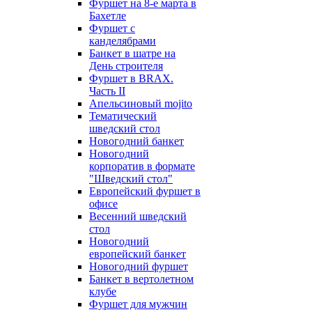
Фуршет на 8-е марта в
Бахетле
Фуршет с
канделябрами
Банкет в шатре на
День строителя
Фуршет в BRAX.
Часть II
Апельсиновый mojito
Тематический
шведский стол
Новогодний банкет
Новогодний
корпоратив в формате
"Шведский стол"
Европейский фуршет в
офисе
Весенний шведский
стол
Новогодний
европейский банкет
Новогодний фуршет
Банкет в вертолетном
клубе
Фуршет для мужчин