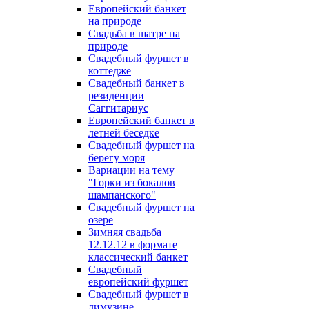
Европейский банкет
на природе
Свадьба в шатре на
природе
Свадебный фуршет в
коттедже
Свадебный банкет в
резиденции
Саггитариус
Европейский банкет в
летней беседке
Свадебный фуршет на
берегу моря
Вариации на тему
"Горки из бокалов
шампанского"
Свадебный фуршет на
озере
Зимняя свадьба
12.12.12 в формате
классический банкет
Свадебный
европейский фуршет
Свадебный фуршет в
лимузине