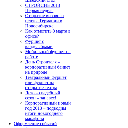
Шведский стол
СТРОЙСИБ 2013
Первая неделя
Открытие визового
центра Германии в
Новосибирске
Как отметить 8 марта в
офисе?
Фуршет с
канделябрами
Мобильный фуршет на
работе
День Строителя –
корпоративный банкет
на природе
Театральный фуршет
или фуршет на
открытие театра
Лето – свадебный
сезон – занавес!
Корпоративный новый
год 2013 – подводим
итоги новогоднего
марафона
Оформление событий