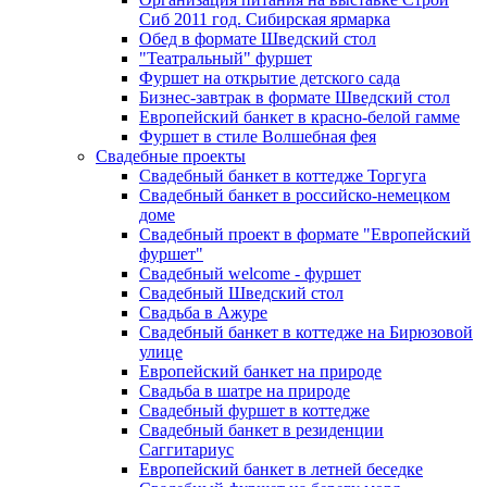
Сиб 2011 год. Сибирская ярмарка
Обед в формате Шведский стол
"Театральный" фуршет
Фуршет на открытие детского сада
Бизнес-завтрак в формате Шведский стол
Европейский банкет в красно-белой гамме
Фуршет в стиле Волшебная фея
Свадебные проекты
Свадебный банкет в коттедже Торгуга
Свадебный банкет в российско-немецком
доме
Свадебный проект в формате "Европейский
фуршет"
Свадебный welcome - фуршет
Свадебный Шведский стол
Свадьба в Ажуре
Свадебный банкет в коттедже на Бирюзовой
улице
Европейский банкет на природе
Свадьба в шатре на природе
Свадебный фуршет в коттедже
Свадебный банкет в резиденции
Саггитариус
Европейский банкет в летней беседке