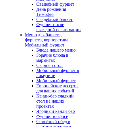
Свадебный фуршет
День рождения
Тимофея
Свадебный банкет
Фуршет после
выездной регистрации
Меню для банкета,
фуршета, корпоратива.
Мобильный фуршет
Блюда нашего меню
Горячие блюда в
мармитах
Сырный стол
Мобильный фуршет в
лимузине
Мобильный фуршет
Европейские десерты
для ваших событий
Кэнди-бар сладкий
стол на наших
проектах
Ягодный кэнди-бар
Фуршет в офисе
Семейный обед в
частном коттедже