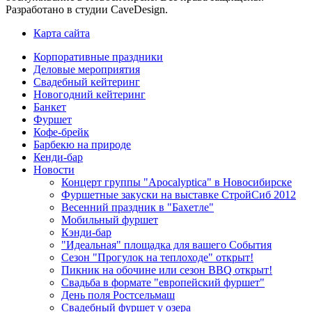
Разработано в студии CaveDesign.
Карта сайта
Корпоративные праздники
Деловые мероприятия
Свадебный кейтеринг
Новогодний кейтеринг
Банкет
Фуршет
Кофе-брейк
Барбекю на природе
Кенди-бар
Новости
Концерт группы "Apocalyptica" в Новосибирске
Фуршетные закуски на выставке СтройСиб 2012
Весенний праздник в "Бахетле"
Мобильный фуршет
Кэнди-бар
"Идеальная" площадка для вашего События
Сезон "Прогулок на теплоходе" открыт!
Пикник на обочине или сезон BBQ открыт!
Свадьба в формате "европейский фуршет"
День поля Ростсельмаш
Свадебный фуршет у озера