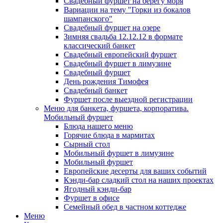
Свадебный фуршет на берегу моря
Вариации на тему "Горки из бокалов
шампанского"
Свадебный фуршет на озере
Зимняя свадьба 12.12.12 в формате
классический банкет
Свадебный европейский фуршет
Свадебный фуршет в лимузине
Свадебный фуршет
День рождения Тимофея
Свадебный банкет
Фуршет после выездной регистрации
Меню для банкета, фуршета, корпоратива.
Мобильный фуршет
Блюда нашего меню
Горячие блюда в мармитах
Сырный стол
Мобильный фуршет в лимузине
Мобильный фуршет
Европейские десерты для ваших событий
Кэнди-бар сладкий стол на наших проектах
Ягодный кэнди-бар
Фуршет в офисе
Семейный обед в частном коттедже
Меню